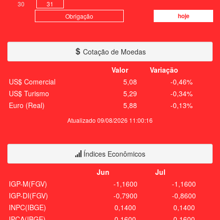
30
31
hoje
Obrigação
Cotação de Moedas
Valor
Variação
US$ Comercial
5,08
-0,46%
US$ Turismo
5,29
-0,34%
Euro (Real)
5,88
-0,13%
Atualizado 09/08/2026 11:00:16
Índices Econômicos
Jun
Jul
IGP-M(FGV)
-1,1600
-1,1600
IGP-DI(FGV)
-0,7900
-0,8600
INPC(IBGE)
0,1400
0,1400
IPCA(IBGE)
0,1600
0,1600