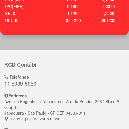
IPC(FIPE)
0,1800
-0,0300
SELIC
1,1200
1,2200
UFESP
38,4200
38,4200
RCD Contábil
Telefones
11 5039-8066
Endereço
Avenida Engenheiro Armando de Arruda Pereira, 2937 Bloco A
conj. 15
Jabaquara
- São Paulo - SP
CEP:
04309-011
clique aqui para ver o mapa