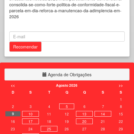
consolida-se-como-forte-politica-de-conformidade-fiscal-e-
parcela-em-dia-reforca-a-manutencao-da-adimplencia-em-
2026
Agenda de Obrigações
<<
Agosto 2026
>>
D
S
T
Q
Q
S
S
1
2
3
4
5
6
7
8
9
10
11
12
13
14
15
16
17
18
19
20
21
22
23
24
25
26
27
28
29